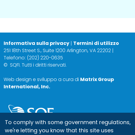
Informativa sulla privacy
|
Termini di utilizzo
251 18th Street S., Suite 1200 Arlington, VA 22202 |
Telefono: (202) 220-0635
©
SQFI. Tutti i diritti riservati.
Web design e sviluppo a cura di
Matrix Group
International, Inc.
To comply with some government regulations,
we're letting you know that this site uses