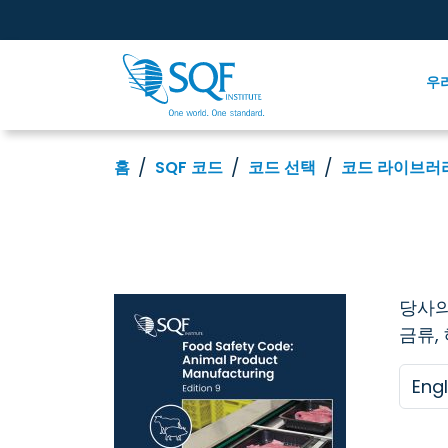
우
홈
SQF 코드
코드 선택
코드 라이브러
당사의
금류,