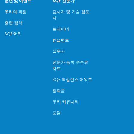
훈련 및 이벤트
SQF 전문가
우리의 과정
감사자 및 기술 검토
자
훈련 검색
트레이너
SQF365
컨설턴트
실무자
전문가 등록 수수료
차트
SQF 엑설런스 어워드
장학금
우리 커뮤니티
포털