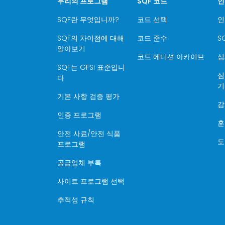
우리의 프로그램
SQF 코드
인
SQF란 무엇입니까?
코드 선택
인
SQF의 차이점에 대해
코드 준수
S
알아보기
코드 에디션 아카이브
심
SQF는 GFSI 표준입니
심
다
기
기본 사항 검증 평가
감
인증 프로그램
훈
안전 사료/안전 식품
도
프로그램
공급업체 부록
사이트 프로그램 선택
추적성 규칙