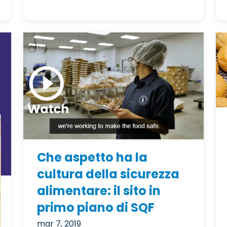
Che aspetto ha la
cultura della sicurezza
alimentare: il sito in
primo piano di SQF
mar 7, 2019