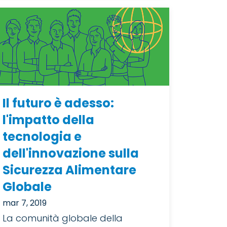
Il futuro è adesso:
l'impatto della
tecnologia e
dell'innovazione sulla
Sicurezza Alimentare
Globale
mar 7, 2019
La comunità globale della