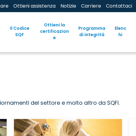
rare
Ottieni assistenza
Notizie
Carriere
Contattaci
Ottieni la
Il Codice
Programma
Elenc
certificazion
SQF
di integrità
hi
e
ornamenti del settore e molto altro da SQFI.