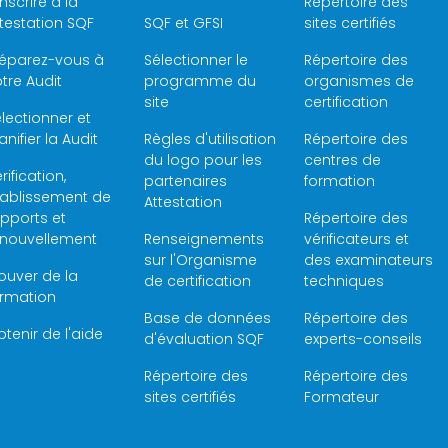
inscrire à la
Répertoire des
testation SQF
SQF et GFSI
sites certifiés
réparez-vous à
Sélectionner le
Répertoire des
tre Audit
programme du
organismes de
site
certification
lectionner et
anifier la Audit
Règles d'utilisation
Répertoire des
du logo pour les
centres de
rification,
partenaires
formation
tablissement de
Attestation
pports et
Répertoire des
enouvellement
Renseignements
vérificateurs et
sur l'Organisme
des examinateurs
ouver de la
de certification
techniques
ormation
Base de données
Répertoire des
tenir de l'aide
d'évaluation SQF
experts-conseils
Répertoire des
Répertoire des
sites certifiés
Formateur