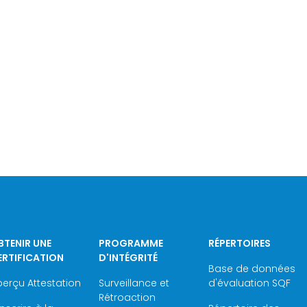
BTENIR UNE
PROGRAMME
RÉPERTOIRES
ERTIFICATION
D'INTÉGRITÉ
Base de données
erçu Attestation
Surveillance et
d'évaluation SQF
Rétroaction