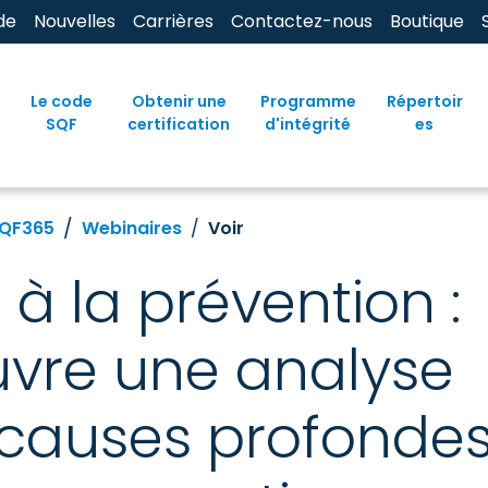
de
Nouvelles
Carrières
Contactez-nous
Boutique
Le code
Obtenir une
Programme
Répertoir
SQF
certification
d'intégrité
es
QF365
Webinaires
Voir
à la prévention :
vre une analyse
 causes profonde