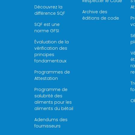
Respecter le Code
S'
Découvrez la
At
Archive des
différence SQF
éditions de code
P
SQF est une
vo
norme GFSI
Sé
Évaluation de la
pl
vérification des
Vé
principes
é
fondamentaux
ra
Programmes de
r
Attestation
Tr
Programme de
f
salubrité des
Ob
aliments pour les
aliments du bétail
Adendums des
fournisseurs