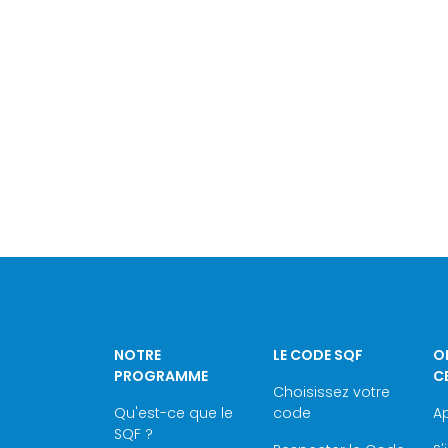
NOTRE
LE CODE SQF
O
PROGRAMME
C
Choisissez votre
Qu'est-ce que le
code
Ap
SQF ?