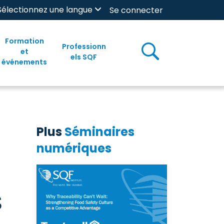
Sélectionnez une langue
Se connecter
Formation
Professionn
et
els SQF
événements
Plus
Séminaires
numériques
s