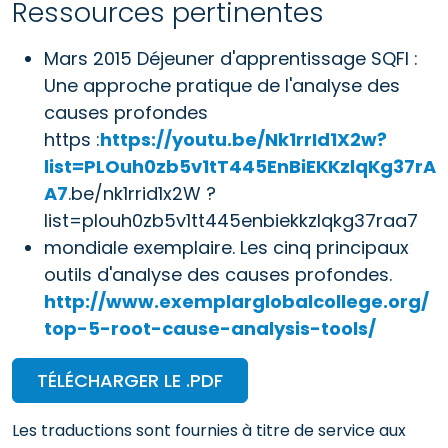
Ressources pertinentes
Mars 2015 Déjeuner d'apprentissage SQFI :
Une approche pratique de l'analyse des
causes profondes
https :
https://youtu.be/Nk1rrId1X2w?
list=PLOuh0zb5v1tT445EnBiEKKzlqKg37rA
A7
.be/nk1rrid1x2W ?
list=plouh0zb5v1tt445enbiekkzlqkg37raa7
mondiale exemplaire. Les cinq principaux
outils d'analyse des causes profondes.
http://www.exemplarglobalcollege.org/
top-5-root-cause-analysis-tools/
TÉLÉCHARGER LE .PDF
Les traductions sont fournies à titre de service aux