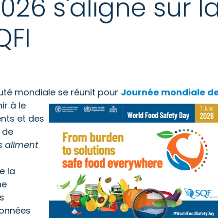
026 s'aligne sur l
QFI
uté mondiale se réunit pour
Journée mondiale d
hir à
le
ents et des
 de
s aliment
e la
ne
s
données