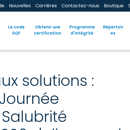
de
Nouvelles
Carrières
Contactez-nous
Boutique
Le code
Obtenir une
Programme
Répertoir
SQF
certification
d'intégrité
es
x solutions :
Journée
Salubrité