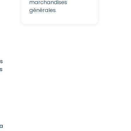
marchandises
générales.
es
es
la