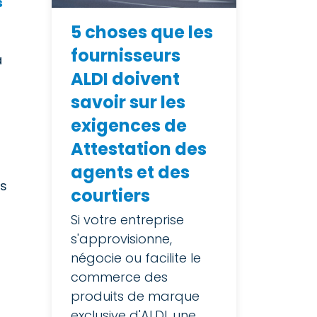
s
5 choses que les
fournisseurs
à
ALDI doivent
savoir sur les
exigences de
Attestation des
t
agents et des
es
courtiers
Si votre entreprise
s'approvisionne,
négocie ou facilite le
commerce des
produits de marque
exclusive d'ALDI, une