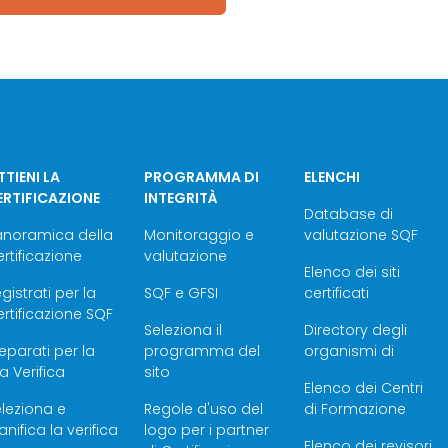
TIENI LA
PROGRAMMA DI
ELENCHI
ERTIFICAZIONE
INTEGRITÀ
Database di
anoramica della
Monitoraggio e
valutazione SQF
rtificazione
valutazione
Elenco dei siti
gistrati per la
SQF e GFSI
certificati
rtificazione SQF
Seleziona il
Directory degli
eparati per la
programma del
organismi di
a Verifica
sito
Elenco dei Centri
leziona e
Regole d'uso del
di Formazione
anifica la verifica
logo per i partner
Elenco dei revisori