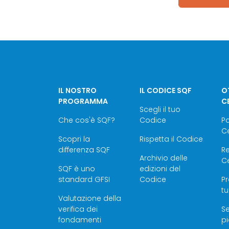
IL NOSTRO
IL CODICE SQF
OT
PROGRAMMA
C
Scegli il tuo
Che cos'è SQF?
Codice
P
Ce
Scopri la
Rispetta il Codice
differenza SQF
Re
Archivio delle
Ce
SQF è uno
edizioni del
standard GFSI
Codice
Pr
tu
Valutazione della
verifica dei
Se
fondamenti
pi