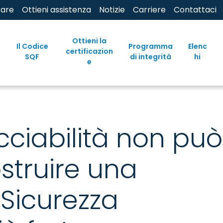
rare
Ottieni assistenza
Notizie
Carriere
Contattaci
Ottieni la
Il Codice
Programma
Elenc
certificazion
SQF
di integrità
hi
e
cciabilità non può
struire una
 Sicurezza