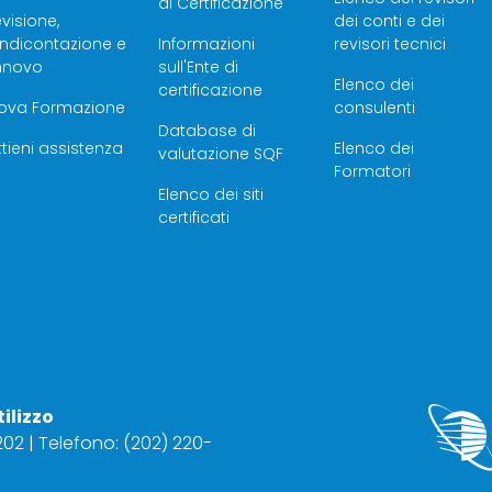
di Certificazione
visione,
dei conti e dei
endicontazione e
Informazioni
revisori tecnici
innovo
sull'Ente di
Elenco dei
certificazione
rova Formazione
consulenti
Database di
tieni assistenza
Elenco dei
valutazione SQF
Formatori
Elenco dei siti
certificati
tilizzo
2202 | Telefono: (202) 220-