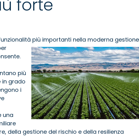
ù forte
 funzionalità più importanti nella moderna gestione
per
nsente.
ntano più
 in grado
engono i
ve
e una
iliare
e, della gestione del rischio e della resilienza