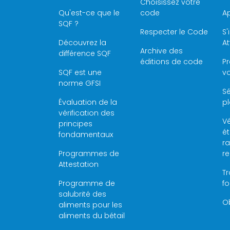
Choisissez votre
Qu'est-ce que le
code
Ap
SQF ?
Respecter le Code
S'
Découvrez la
At
Archive des
différence SQF
éditions de code
P
SQF est une
vo
norme GFSI
Sé
Évaluation de la
pl
vérification des
Vé
principes
é
fondamentaux
ra
Programmes de
r
Attestation
Tr
Programme de
f
salubrité des
Ob
aliments pour les
aliments du bétail