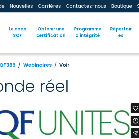
de
Nouvelles
Carrières
Contactez-nous
Boutique
Le code
Obtenir une
Programme
Répertoir
SQF
certification
d'intégrité
es
QF365
Webinaires
Voir
nde réel