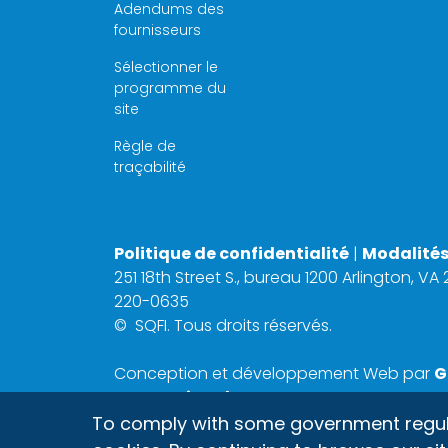
Adendums des
fournisseurs
Sélectionner le
programme du
site
Règle de
traçabilité
Politique de confidentialité
|
Modalités 
251 18th Street S., bureau 1200 Arlington, VA
220-0635
©
SQFI. Tous droits réservés.
Conception et développement Web par
G
International, Inc.
To comply with some government regulati