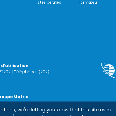
sites certifiés
Formateur
d'utilisation
 22202 | Téléphone : (202)
roupe Matrix
ons, we're letting you know that this site uses