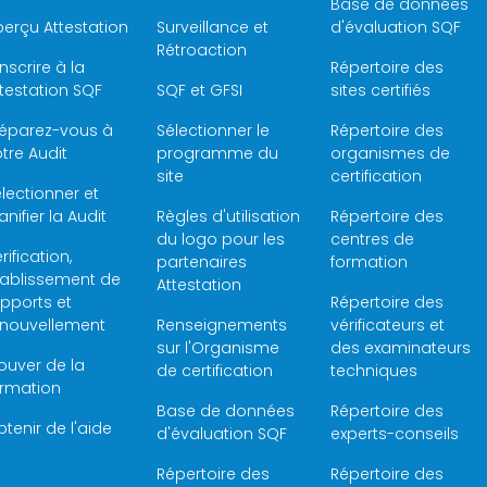
Base de données
erçu Attestation
Surveillance et
d'évaluation SQF
Rétroaction
inscrire à la
Répertoire des
testation SQF
SQF et GFSI
sites certifiés
réparez-vous à
Sélectionner le
Répertoire des
tre Audit
programme du
organismes de
site
certification
lectionner et
anifier la Audit
Règles d'utilisation
Répertoire des
du logo pour les
centres de
rification,
partenaires
formation
tablissement de
Attestation
pports et
Répertoire des
enouvellement
Renseignements
vérificateurs et
sur l'Organisme
des examinateurs
ouver de la
de certification
techniques
ormation
Base de données
Répertoire des
tenir de l'aide
d'évaluation SQF
experts-conseils
Répertoire des
Répertoire des