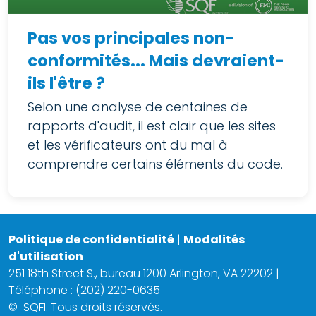
Pas vos principales non-
conformités... Mais devraient-
ils l'être ?
Selon une analyse de centaines de
rapports d'audit, il est clair que les sites
et les vérificateurs ont du mal à
comprendre certains éléments du code.
Politique de confidentialité
|
Modalités
d'utilisation
251 18th Street S., bureau 1200 Arlington, VA 22202 |
Téléphone : (202) 220-0635
©
SQFI. Tous droits réservés.