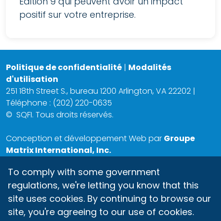
Édition 9 qui peuvent avoir un impact
positif sur votre entreprise.
Politique de confidentialité
|
Modalités
d'utilisation
251 18th Street S., bureau 1200 Arlington, VA 22202 |
Téléphone : (202) 220-0635
©
SQFI. Tous droits réservés.
Conception et développement Web par
Groupe
Matrix International, Inc.
To comply with some government
regulations, we're letting you know that this
site uses cookies. By continuing to browse our
site, you're agreeing to our use of cookies.