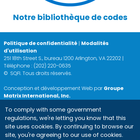
Notre bibliothèque de codes
Politique de confidentialité
|
Modalités
d'utilisation
251 18th Street S., bureau 1200 Arlington, VA 22202 |
Téléphone : (202) 220-0635
©
SQFI. Tous droits réservés.
Conception et développement Web par
Groupe
Matrix International, Inc.
To comply with some government
regulations, we're letting you know that this
site uses cookies. By continuing to browse our
site, you're agreeing to our use of cookies.