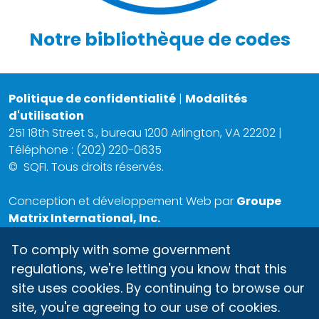
Notre bibliothèque de codes
Politique de confidentialité
|
Modalités
d'utilisation
251 18th Street S., bureau 1200 Arlington, VA 22202 |
Téléphone : (202) 220-0635
©
SQFI. Tous droits réservés.
Conception et développement Web par
Groupe
Matrix International, Inc.
To comply with some government
regulations, we're letting you know that this
site uses cookies. By continuing to browse our
site, you're agreeing to our use of cookies.