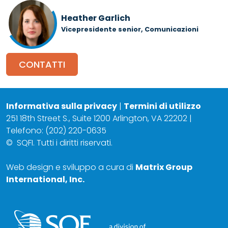
Heather Garlich
Vicepresidente senior, Comunicazioni
CONTATTI
Informativa sulla privacy
|
Termini di utilizzo
251 18th Street S., Suite 1200 Arlington, VA 22202 |
Telefono: (202) 220-0635
©
SQFI. Tutti i diritti riservati.
Web design e sviluppo a cura di
Matrix Group
International, Inc.