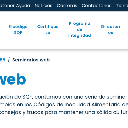
btener Ayuda
Noticias
Carreras
Contáctenos
Tien
Programa
El código
Certifíque
Directori
de
SQF
se
os
Integridad
65
Seminarios web
web
ción de SQF, contamos con una serie de seminario
mbios en los Códigos de Inocuidad Alimentaria de
 consejos y trucos para mantener una sólida cultur