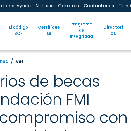
btener Ayuda
Noticias
Carreras
Contáctenos
Tien
Programa
El código
Certifíque
Directori
de
SQF
se
os
Integridad
nsa
Ver
arios de becas
undación FMI
 compromiso con