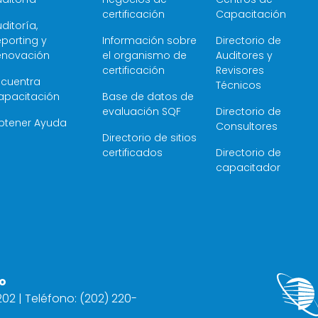
certificación
Capacitación
ditoría,
porting y
Información sobre
Directorio de
enovación
el organismo de
Auditores y
certificación
Revisores
ncuentra
Técnicos
apacitación
Base de datos de
evaluación SQF
Directorio de
btener Ayuda
Consultores
Directorio de sitios
certificados
Directorio de
capacitador
o
2202 | Teléfono: (202) 220-