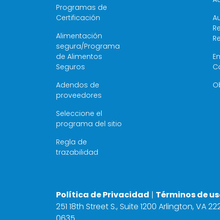
Programas de
Certificación
Au
Re
Alimentación
R
segura/Programa
de Alimentos
E
Seguros
C
Adendos de
O
proveedores
Seleccione el
programa del sitio
Regla de
trazabilidad
Política de Privacidad
|
Términos de us
251 18th Street S., Suite 1200 Arlington, VA 2
0635