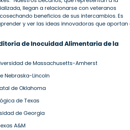
Fikes. “Nuestros becarios, que representan a la
ializada, llegan a relacionarse con veteranos
osechando beneficios de sus intercambios. Es
render y ver las ideas innovadoras que aportan
ditoría de Inocuidad Alimentaria de la
iversidad de Massachusetts-Amherst
e Nebraska-Lincoln
tatal de Oklahoma
ógica de Texas
rsidad de Georgia
 Texas A&M