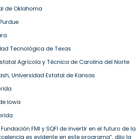
tal de Oklahoma
 Purdue
ara
dad Tecnológica de Texas
statal Agrícola y Técnica de Carolina del Norte
h, Universidad Estatal de Kansas
orida
 de Iowa
orida
undación FMI y SQFI de invertir en el futuro de la
xcelencia es evidente en este programa”, dijo la