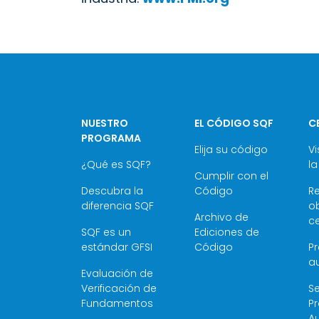
NUESTRO
EL CÓDIGO SQF
C
PROGRAMA
Elija su código
Vi
¿Qué es SQF?
la
Cumplir con el
Descubra la
Código
R
diferencia SQF
ob
Archivo de
ce
SQF es un
Ediciones de
estándar GFSI
Código
P
au
Evaluación de
Verificación de
Se
Fundamentos
P
Au