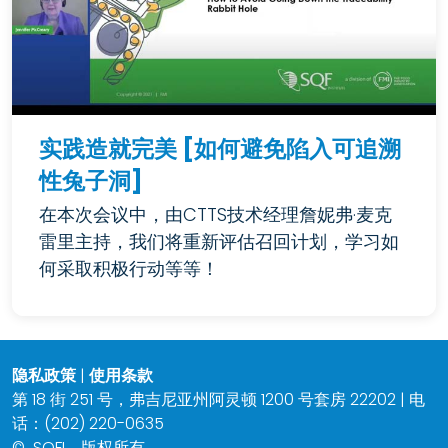
实践造就完美 [如何避免陷入可追溯
性兔子洞]
在本次会议中，由CTTS技术经理詹妮弗·麦克
雷里主持，我们将重新评估召回计划，学习如
何采取积极行动等等！
隐私政策
|
使用条款
第 18 街 251 号，弗吉尼亚州阿灵顿 1200 号套房 22202 | 电
话：(202) 220-0635
©
SQFI。版权所有。