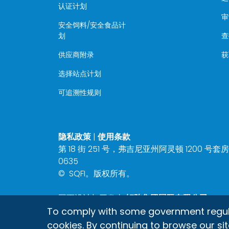
认证计划
审
安全饲料/安全食品计
划
查
供应商附录
获
选择站点计划
可追溯性规则
隐私政策
|
使用条款
第 18 街 251 号，弗吉尼亚州阿灵顿 1200 号套房 22
0635
©
SQFI。版权所有。
网页设计与开发由
矩阵集团国际有限公司
To comply with some government regulati
cookies. By continuing to browse our sit