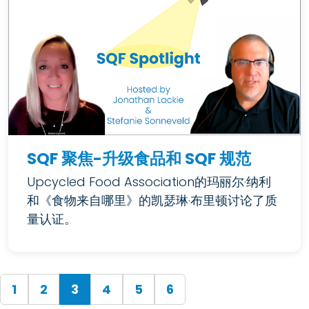
SQF 聚焦-升级食品和 SQF 规范
Upcycled Food Association的玛丽尔·纳利
和《食物来自哪里》的凯瑟琳·布里顿讨论了质
量认证。
(current)
1
2
3
4
5
6