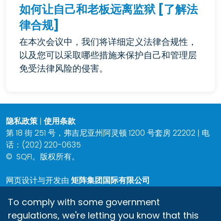
如何让自己和老板远离监狱 [了解法
律合规]
在本次会议中，我们将详细定义法律合规性，
以及您可以采取哪些措施来保护自己和管理层
免受法律风险的侵害。
隐私政策
|
使用条款
第 18 街 251 号，弗吉尼亚州阿灵顿 1200 号套房 22202 | 电
话：(202) 220-0635
©
SQFI。版权所有。
网页设计与开发由
矩阵集团国际有限公司
To comply with some government
regulations, we're letting you know that this