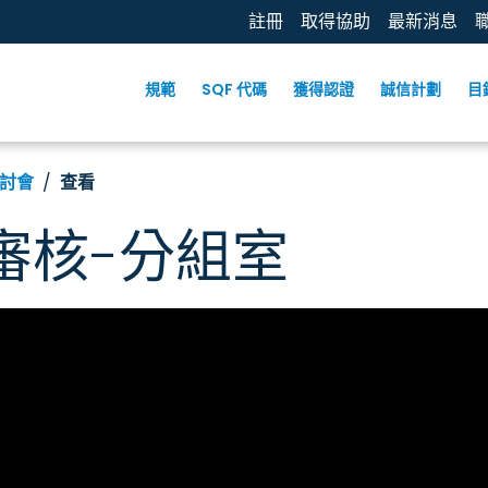
註冊
取得協助
最新消息
規範
SQF 代碼
獲得認證
誠信計劃
目
討會
查看
審核-分組室