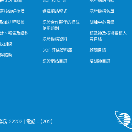
冊 SQF 認證
SQF 和 GFSI
認證網站目錄
審核做好準備
選擇網站程式
認證機構名單
取並排程稽核
認證合作夥伴的標誌
訓練中心目錄
使用規則
計、報告及續約
核數師及技術審核人
認證機構資料
員目錄
找訓練
SQF 評估資料庫
顧問目錄
得協助
認證網站目錄
培訓師目錄
22202 | 電話：(202)