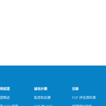
得認證
誠信計劃
目錄
證概述
監控和反饋
SQF 評估資料庫