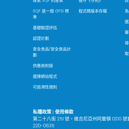
探索 SQF 的差異
遵守《守則》
註
SQF 是一個 GFSI 標
程式碼版本存檔
為
準
選
基礎驗證評估
審
認證計劃
尋
安全食品/安全食品計
取
劃
供應商附錄
選擇網站程式
可追溯性規則
私隱政策
|
使用條款
第二十八街 251 號，維吉尼亞州阿靈頓 1200 號套房 
220-0635