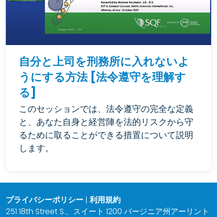
自分と上司を刑務所に入れないよ
うにする方法 [法令遵守を理解す
る]
このセッションでは、法令遵守の完全な定義
と、あなた自身と経営陣を法的リスクから守
るために取ることができる措置について説明
します。
プライバシーポリシー
|
利用規約
251 18th Street S.、スイート 1200 バージニア州アーリント