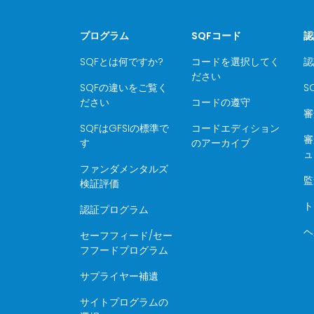
プログラム
SQFコード
認
SQFとは何ですか?
コードを選択してく
認
ださい
SQFの違いをご覧く
S
ださい
コードの遵守
審
SQFはGFSIの標準で
コードエディション
審
す
のアーカイブ
ュ
ファンダメンタルズ
監
検証評価
ト
認証プログラム
ヘ
セーフフィード/セー
フフードプログラム
サプライヤー補遺
サイトプログラムの