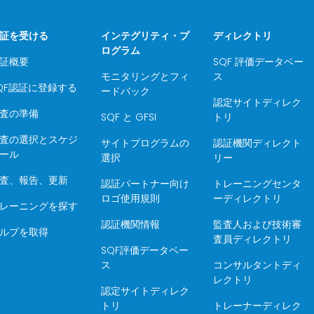
証を受ける
インテグリティ・プ
ディレクトリ
ログラム
証概要
SQF 評価データベー
モニタリングとフィ
ス
QF認証に登録する
ードバック
認定サイトディレク
査の準備
SQF と GFSI
トリ
査の選択とスケジ
サイトプログラムの
認証機関ディレクト
ール
選択
リー
査、報告、更新
認証パートナー向け
トレーニングセンタ
ロゴ使用規則
ーディレクトリ
レーニングを探す
認証機関情報
監査人および技術審
ルプを取得
査員ディレクトリ
SQF評価データベー
ス
コンサルタントディ
レクトリ
認定サイトディレク
トリ
トレーナーディレク