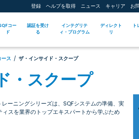
登録
ヘルプを取得
ニュース
キャリア
お
SQFコー
認証を受け
インテグリテ
ディレクト
ト
ド
る
ィ・プログラム
リ
コース
ザ・インサイド・スクープ
ド・スクープ
coop」トレーニングシリーズは、SQFシステムの準備、実
ティスを業界のトップエキスパートから学ぶため