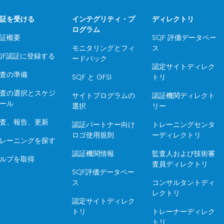
証を受ける
インテグリティ・プ
ディレクトリ
ログラム
証概要
SQF 評価データベー
モニタリングとフィ
ス
QF認証に登録する
ードバック
認定サイトディレク
査の準備
SQF と GFSI
トリ
査の選択とスケジ
サイトプログラムの
認証機関ディレクト
ール
選択
リー
査、報告、更新
認証パートナー向け
トレーニングセンタ
ロゴ使用規則
ーディレクトリ
レーニングを探す
認証機関情報
監査人および技術審
ルプを取得
査員ディレクトリ
SQF評価データベー
ス
コンサルタントディ
レクトリ
認定サイトディレク
トリ
トレーナーディレク
トリ