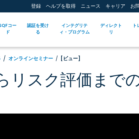
登録
ヘルプを取得
ニュース
キャリア
お
SQFコー
認証を受け
インテグリテ
ディレクト
ト
ド
る
ィ・プログラム
リ
5
オンラインセミナー
[ビュー]
らリスク評価まで