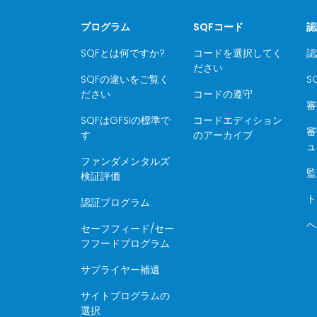
プログラム
SQFコード
認
SQFとは何ですか?
コードを選択してく
認
ださい
SQFの違いをご覧く
S
ださい
コードの遵守
審
SQFはGFSIの標準で
コードエディション
審
す
のアーカイブ
ュ
ファンダメンタルズ
監
検証評価
ト
認証プログラム
ヘ
セーフフィード/セー
フフードプログラム
サプライヤー補遺
サイトプログラムの
選択