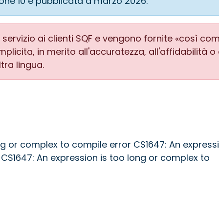
ione 10 e pubblicata a marzo 2026.
servizio ai clienti SQF e vengono fornite «così co
plicita, in merito all'accuratezza, all'affidabilità o
ltra lingua.
ng or complex to compile error CS1647: An expressi
 CS1647: An expression is too long or complex to