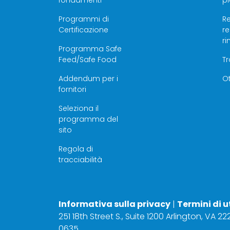
fondamenti
pi
Programmi di
Re
Certificazione
r
r
Programma Safe
Feed/Safe Food
T
Addendum per i
Ot
fornitori
Seleziona il
programma del
sito
Regola di
tracciabilità
Informativa sulla privacy
|
Termini di u
251 18th Street S., Suite 1200 Arlington, VA 2
0635