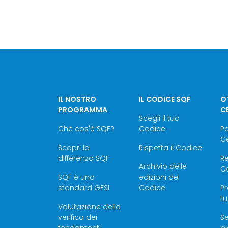
IL NOSTRO
IL CODICE SQF
OT
PROGRAMMA
C
Scegli il tuo
Che cos'è SQF?
Codice
P
Ce
Scopri la
Rispetta il Codice
differenza SQF
Re
Archivio delle
Ce
SQF è uno
edizioni del
standard GFSI
Codice
Pr
tu
Valutazione della
verifica dei
Se