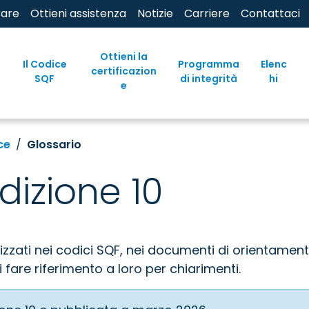
rare
Ottieni assistenza
Notizie
Carriere
Contattaci
Ottieni la
Il Codice
Programma
Elenc
certificazion
SQF
di integrità
hi
e
ce
Glossario
dizione 10
zzati nei codici SQF, nei documenti di orientamento,
i fare riferimento a loro per chiarimenti.