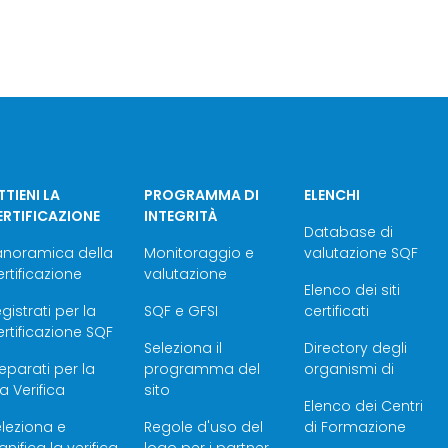
TIENI LA
PROGRAMMA DI
ELENCHI
ERTIFICAZIONE
INTEGRITÀ
Database di
anoramica della
Monitoraggio e
valutazione SQF
rtificazione
valutazione
Elenco dei siti
gistrati per la
SQF e GFSI
certificati
rtificazione SQF
Seleziona il
Directory degli
eparati per la
programma del
organismi di
a Verifica
sito
Elenco dei Centri
leziona e
Regole d'uso del
di Formazione