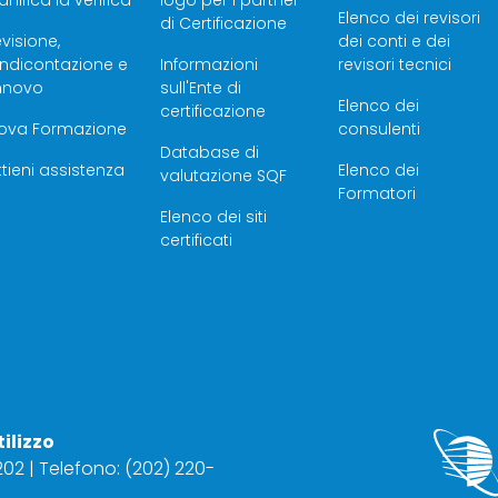
anifica la verifica
logo per i partner
Elenco dei revisori
di Certificazione
visione,
dei conti e dei
endicontazione e
Informazioni
revisori tecnici
innovo
sull'Ente di
Elenco dei
certificazione
rova Formazione
consulenti
Database di
tieni assistenza
Elenco dei
valutazione SQF
Formatori
Elenco dei siti
certificati
tilizzo
2202 | Telefono: (202) 220-