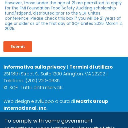
Informativa sulla privacy
|
Termini di utilizzo
251 18th Street S., Suite 1200 Arlington, VA 22202 |
Telefono: (202) 220-0635
©
SQFI. Tutti i diritti riservati.
Web design e sviluppo a cura di
Matrix Group
International, Inc.
To comply with some government