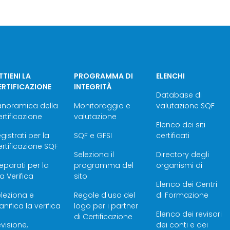
TIENI LA
PROGRAMMA DI
ELENCHI
ERTIFICAZIONE
INTEGRITÀ
Database di
anoramica della
Monitoraggio e
valutazione SQF
rtificazione
valutazione
Elenco dei siti
gistrati per la
SQF e GFSI
certificati
rtificazione SQF
Seleziona il
Directory degli
eparati per la
programma del
organismi di
a Verifica
sito
Elenco dei Centri
leziona e
Regole d'uso del
di Formazione
anifica la verifica
logo per i partner
Elenco dei revisori
di Certificazione
visione,
dei conti e dei