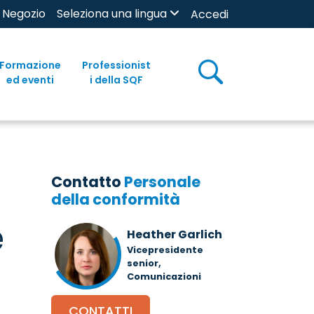
Negozio
Seleziona una lingua
Accedi
Formazione
Professionist
ed eventi
i della SQF
Contatto
Personale
della conformità
e
Heather Garlich
Vicepresidente
senior,
Comunicazioni
CONTATTI