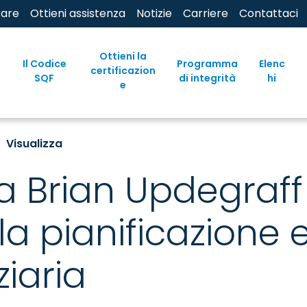
rare
Ottieni assistenza
Notizie
Carriere
Contattaci
Ottieni la
Il Codice
Programma
Elenc
certificazion
SQF
di integrità
hi
e
Visualizza
na Brian Updegraff
 la pianificazione 
ziaria