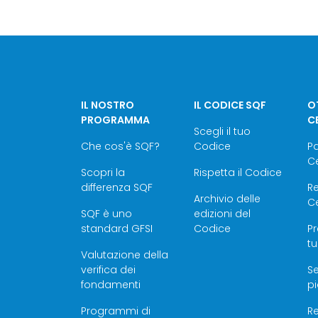
IL NOSTRO
IL CODICE SQF
OT
PROGRAMMA
C
Scegli il tuo
Che cos'è SQF?
Codice
P
Ce
Scopri la
Rispetta il Codice
differenza SQF
Re
Archivio delle
Ce
SQF è uno
edizioni del
standard GFSI
Codice
Pr
tu
Valutazione della
verifica dei
Se
fondamenti
pi
Programmi di
Re