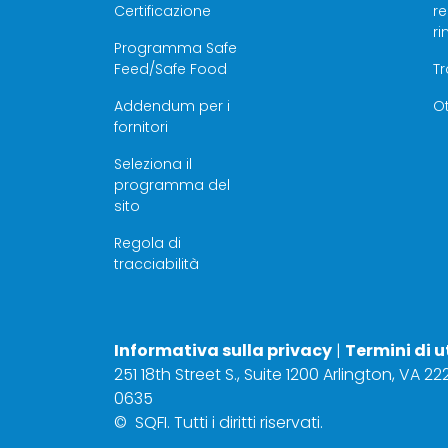
Certificazione
r
r
Programma Safe
Feed/Safe Food
T
Addendum per i
Ot
fornitori
Seleziona il
programma del
sito
Regola di
tracciabilità
Informativa sulla privacy
|
Termini di u
251 18th Street S., Suite 1200 Arlington, VA 2
0635
©
SQFI. Tutti i diritti riservati.