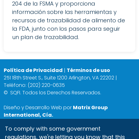
204 de la FSMA y proporciona
información sobre las herramientas y
recursos de trazabilidad de alimento de
la FDA, junto con los pasos para seguir
un plan de trazabilidad.
Política de Privacidad
|
Términos de uso
251 18th Street S., Suite 1200 Arlington, VA 22202 |
Teléfono: (202) 220-0635
©
SQFI. Todos los Derechos Reservados.
Diseño y Desarrollo Web por
Matrix Group
International, Cía.
To comply with some government
regulations, we're letting you know that this