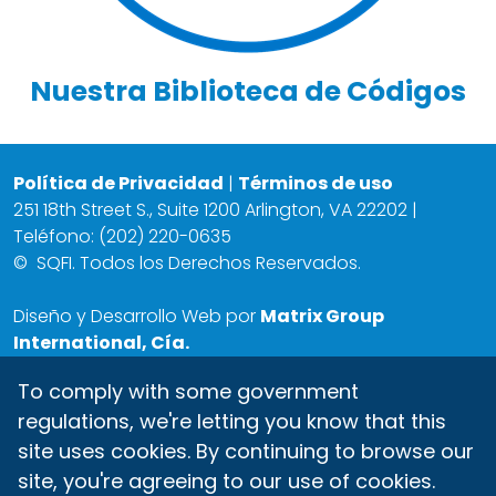
Nuestra Biblioteca de Códigos
Política de Privacidad
|
Términos de uso
251 18th Street S., Suite 1200 Arlington, VA 22202 |
Teléfono: (202) 220-0635
©
SQFI. Todos los Derechos Reservados.
Diseño y Desarrollo Web por
Matrix Group
International, Cía.
To comply with some government
regulations, we're letting you know that this
site uses cookies. By continuing to browse our
site, you're agreeing to our use of cookies.