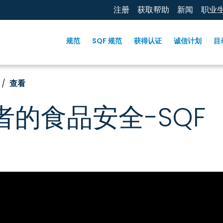
注册
获取帮助
新闻
职业
规范
SQF 规范
获得认证
诚信计划
目
查看
的食品安全-SQF