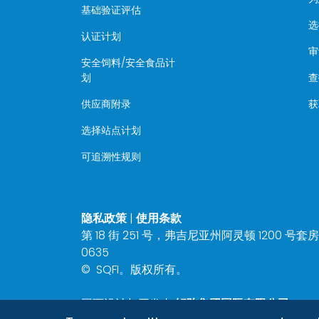
基础验证评估
选
认证计划
审
安全饲料/安全食品计
划
查
供应商附录
获
选择站点计划
可追溯性规则
隐私政策
|
使用条款
第 18 街 251 号，弗吉尼亚州阿灵顿 1200 号套房 22
0635
©
SQFI。版权所有。
网页设计与开发由
矩阵集团国际有限公司