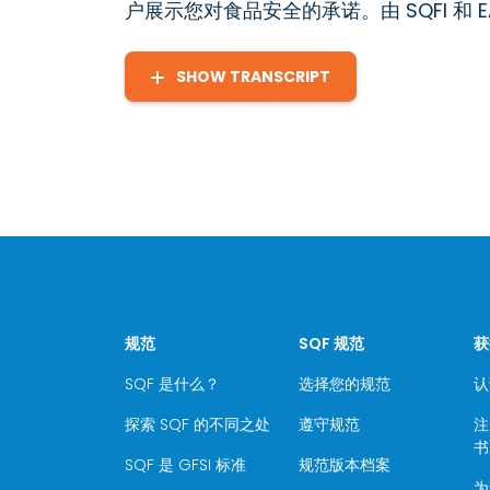
户展示您对食品安全的承诺。由 SQFI 和 E
SHOW TRANSCRIPT
规范
SQF 规范
获
SQF 是什么？
选择您的规范
认
探索 SQF 的不同之处
遵守规范
注
书
SQF 是 GFSI 标准
规范版本档案
为