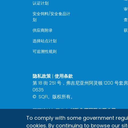
认证计划
审
安全饲料/安全食品计
划
查
供应商附录
获
选择站点计划
可追溯性规则
隐私政策
|
使用条款
第 18 街 251 号，弗吉尼亚州阿灵顿 1200 号套房 22
0635
©
SQFI。版权所有。
网页设计与开发由
矩阵集团国际有限公司
To comply with some government regulati
cookies. By continuing to browse our sit