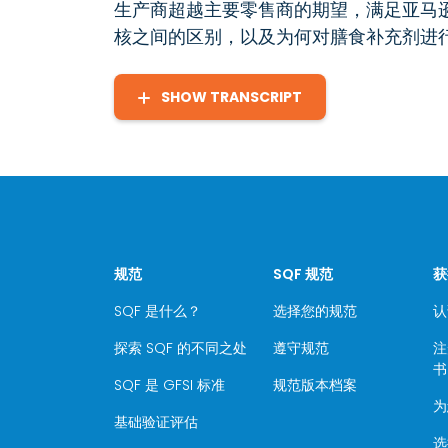
生产商超越主要零售商的期望，满足亚马逊对膳
核之间的区别，以及为何对膳食补充剂进
SHOW TRANSCRIPT
规范
SQF 规范
获
SQF 是什么？
选择您的规范
认
探索 SQF 的不同之处
遵守规范
注
书
SQF 是 GFSI 标准
规范版本档案
为
基础验证评估
选