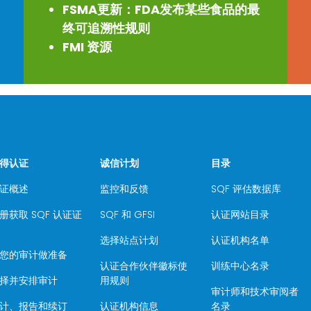
FSMA更新：FDA发布某些食品的最
终可追溯性规则
FMI 资源
得认证
诚信计划
目录
证概述
监控和反馈
SQF 评估数据库
册获取 SQF 认证证
SQF 和 GFSI
认证网站目录
选择站点计划
认证机构名单
您的审计做准备
认证合作伙伴徽标使
训练中心名录
择并安排审计
用规则
审计师和技术审阅者
计、报告和续订
认证机构信息
名录