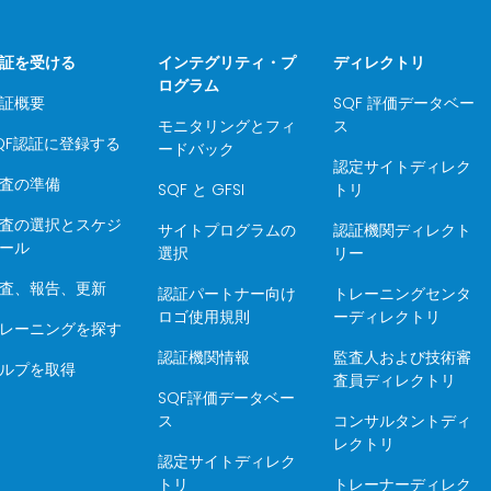
証を受ける
インテグリティ・プ
ディレクトリ
ログラム
証概要
SQF 評価データベー
モニタリングとフィ
ス
QF認証に登録する
ードバック
認定サイトディレク
査の準備
SQF と GFSI
トリ
査の選択とスケジ
サイトプログラムの
認証機関ディレクト
ール
選択
リー
査、報告、更新
認証パートナー向け
トレーニングセンタ
ロゴ使用規則
ーディレクトリ
レーニングを探す
認証機関情報
監査人および技術審
ルプを取得
査員ディレクトリ
SQF評価データベー
ス
コンサルタントディ
レクトリ
認定サイトディレク
トリ
トレーナーディレク