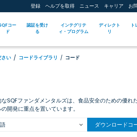
登録
ヘルプを取得
ニュース
キャリア
お
SQFコー
認証を受け
インテグリテ
ディレクト
ト
ド
る
ィ・プログラム
リ
ださい
コードライブラリ
コード
的なSQFファンダメンタルズは、食品安全のための優れ
ルの開発に重点を置いています。
ダウンロードコ