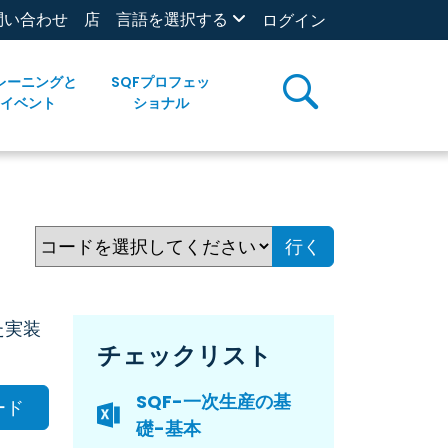
問い合わせ
店
言語を選択する
ログイン
レーニングと
SQFプロフェッ
イベント
ショナル
行く
た実装
チェックリスト
SQF-一次生産の基
ード
礎-基本