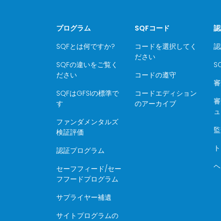
プログラム
SQFコード
認
SQFとは何ですか?
コードを選択してく
認
ださい
SQFの違いをご覧く
S
ださい
コードの遵守
審
SQFはGFSIの標準で
コードエディション
審
す
のアーカイブ
ュ
ファンダメンタルズ
監
検証評価
ト
認証プログラム
ヘ
セーフフィード/セー
フフードプログラム
サプライヤー補遺
サイトプログラムの