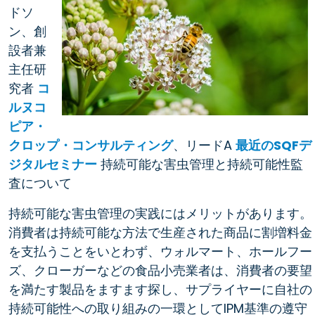
ドソ
ン、創
設者兼
主任研
究者
コ
ルヌコ
ピア・
クロップ・コンサルティング
、リードA
最近のSQFデ
ジタルセミナー
持続可能な害虫管理と持続可能性監
査について
持続可能な害虫管理の実践にはメリットがあります。
消費者は持続可能な方法で生産された商品に割増料金
を支払うことをいとわず、ウォルマート、ホールフー
ズ、クローガーなどの食品小売業者は、消費者の要望
を満たす製品をますます探し、サプライヤーに自社の
持続可能性への取り組みの一環としてIPM基準の遵守