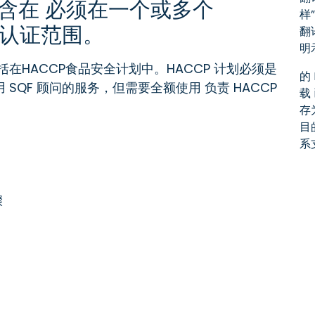
含在 必须在一个或多个
样
F 认证范围。
翻
明
括在HACCP食品安全计划中。HACCP 计划必须是
的
QF 顾问的服务，但需要全额使用 负责 HACCP
载
存为
目
系
骤