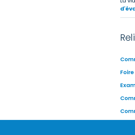
La vi
d'év
Rel
Comme
Foire
Exami
Comm
Comme