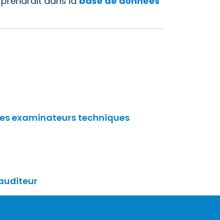
r prendrait dans la
base de données
t des examinateurs techniques
auditeur