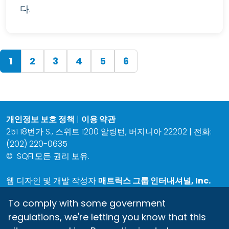
다.
(current)
1
2
3
4
5
6
개인정보 보호 정책
|
이용 약관
251 18번가 S., 스위트 1200 알링턴, 버지니아 22202 | 전화:
(202) 220-0635
©
SQFI.모든 권리 보유.
웹 디자인 및 개발 작성자
매트릭스 그룹 인터내셔널, Inc.
To comply with some government
regulations, we're letting you know that this