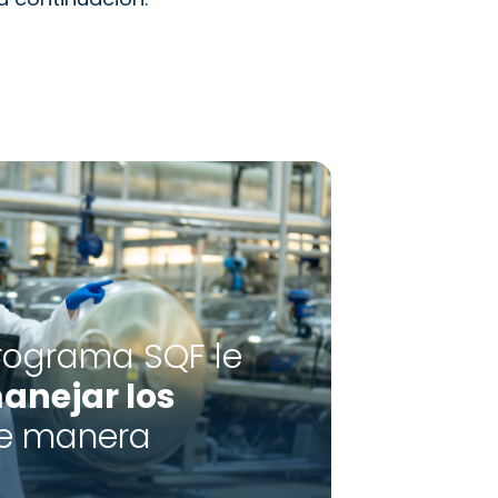
rograma SQF le
anejar los
e manera