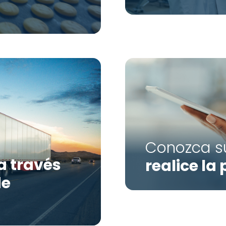
Conozca su
a través
realice la
de