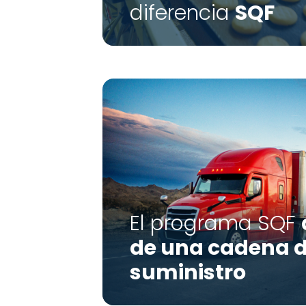
diferencia
SQF
El programa SQF
de una cadena 
suministro