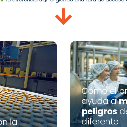
Cómo el p
ayuda a
m
peligros
d
diferente
on la