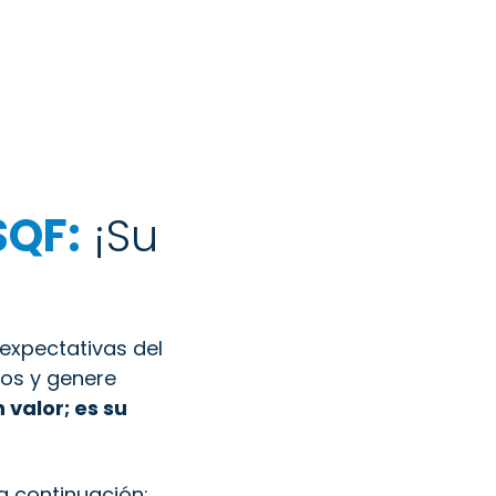
SQF:
¡Su
expectativas del
gos y genere
 valor; es su
a continuación: