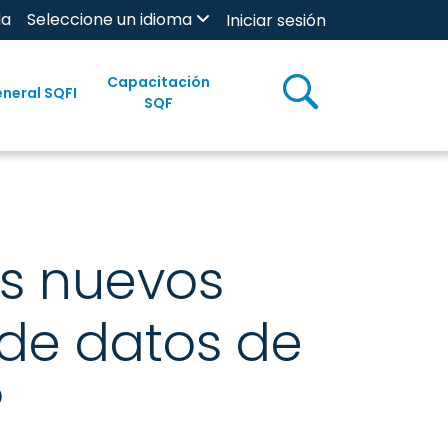
da
Seleccione un idioma
Iniciar sesión
Capacitación
neral SQFI
SQF
os nuevos
 de datos de
?