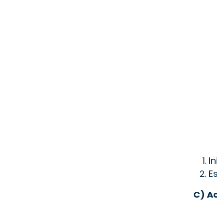
I
E
C) A