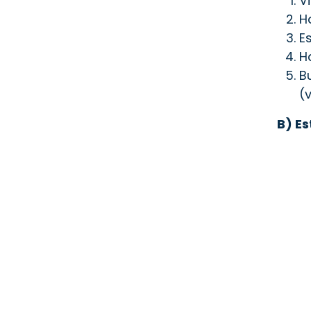
V
H
E
H
B
(
B) E