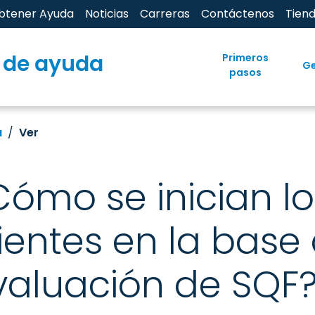
btener Ayuda
Noticias
Carreras
Contáctenos
Tien
 de ayuda
Primeros
Ge
pasos
a
Ver
Cómo se inician l
lientes en la base
valuación de SQF