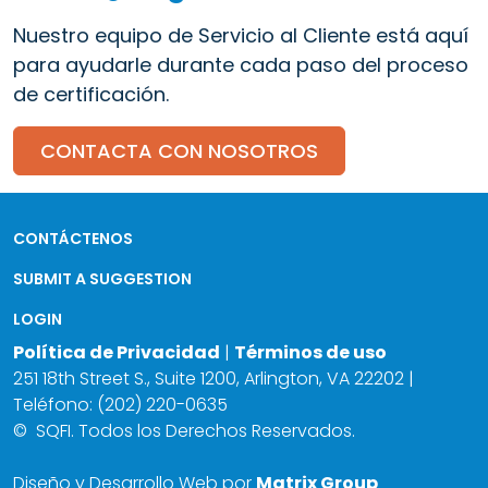
Nuestro equipo de Servicio al Cliente está aquí
para ayudarle durante cada paso del proceso
de certificación.
CONTACTA CON NOSOTROS
CONTÁCTENOS
SUBMIT A SUGGESTION
LOGIN
Política de Privacidad
|
Términos de uso
251 18th Street S., Suite 1200, Arlington, VA 22202 |
Teléfono: (202) 220-0635
©
SQFI. Todos los Derechos Reservados.
Diseño y Desarrollo Web por
Matrix Group