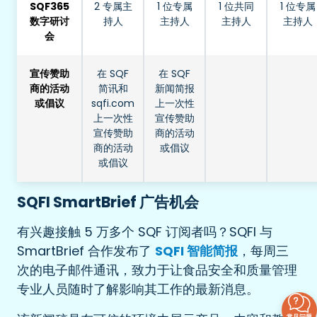
SQF365
2 专属主
1 位专属
1 位共同
1 位专属
数字研讨
持人
主持人
主持人
主持人
会
宣传赞助
在 SQF
在 SQF
商的活动
简讯和
新闻简报
或倡议
sqfi.com
上一次性
上一次性
宣传赞助
宣传赞助
商的活动
商的活动
或倡议
或倡议
SQFI SmartBrief 广告机会
有兴趣接触 5 万多个 SQF 订阅者吗？SQFI 与
SmartBrief 合作发布了
SQFI 智能简报
，每周三
次的电子邮件通讯，致力于让食品安全和质量管理
专业人员随时了解影响其工作的最新消息。
常见问题