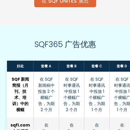
在 SQF UNITES 展出
SQF365 广告优惠
好处
套餐 A
套餐 B
套餐 C
套餐 D
SQF 新闻
在 SQF
在 SQF
在 SQF
在 SQF
简报（月
新闻稿中
时事通讯
时事通讯
时事通
刊、技
投放 2 个
中投放 1
中投放 1
中投放 1
术、培
横幅广
个横幅广
个横幅广
个横幅
训）中的
告，为期
告，为期
告，为期
告，为
横幅
2 个月
2 个月
1 个月
1 个月
sqfi.com
在
在
在
在