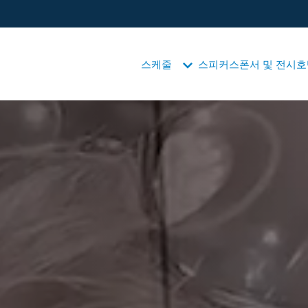
스케줄
스피커
스폰서 및 전시
호