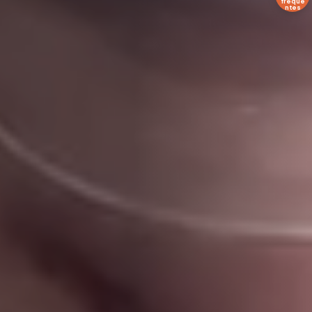
freque
ntes