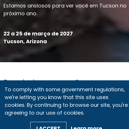
Estamos ansiosos para ver você em Tucson no
próximo ano.
22 a 25 de março de 2027
Tucson, Arizona
Reunindo-se para
Segurança
To comply with some government regulations,
de Alimentos
we're letting you know that this site uses
O SQF Unites reúne profissionais de segurança
cookies. By continuing to browse our site, you're
de alimentos, fabricantes, varejistas e
agreeing to our use of cookies.
especialistas em certificação de todo o
mundo para compartilhar soluções, celebrar
I ACCEPT
Learn more