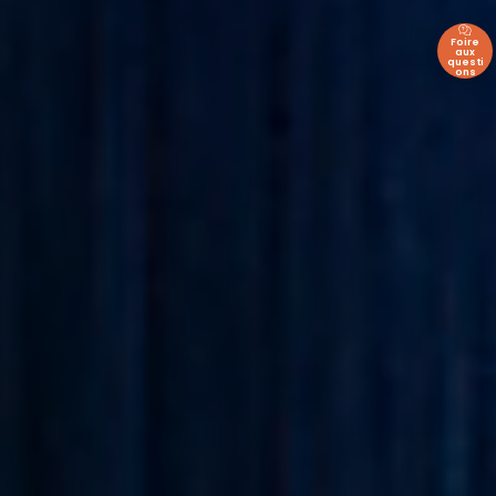
Foire
aux
questi
ons