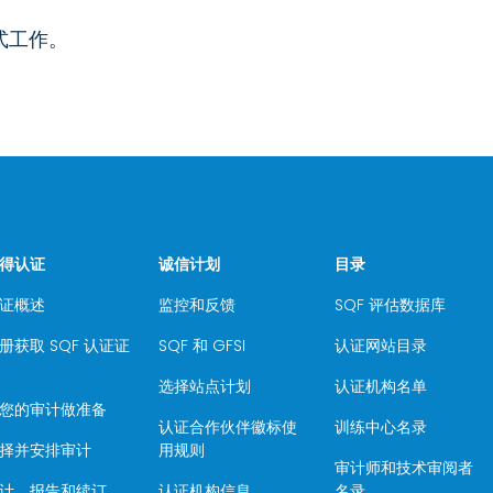
式工作。
得认证
诚信计划
目录
证概述
监控和反馈
SQF 评估数据库
册获取 SQF 认证证
SQF 和 GFSI
认证网站目录
选择站点计划
认证机构名单
您的审计做准备
认证合作伙伴徽标使
训练中心名录
择并安排审计
用规则
审计师和技术审阅者
计、报告和续订
认证机构信息
名录