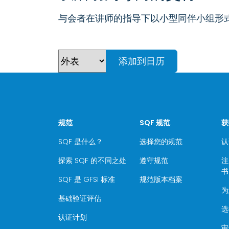
与会者在讲师的指导下以小型同伴小组形
添加到日历
规范
SQF 规范
获
SQF 是什么？
选择您的规范
认
探索 SQF 的不同之处
遵守规范
注
书
SQF 是 GFSI 标准
规范版本档案
为
基础验证评估
选
认证计划
审