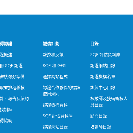
得認證
誠信計劃
目錄
證概述
監控和反饋
SQF 評估資料庫
冊 SQF 認證
SQF 和 GFSI
認證網站目錄
審核做好準備
選擇網站程式
認證機構名單
取並排程稽核
認證合作夥伴的標誌
訓練中心目錄
使用規則
計、報告及續約
核數師及技術審核人
認證機構資料
員目錄
找訓練
SQF 評估資料庫
顧問目錄
得協助
認證網站目錄
培訓師目錄