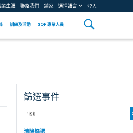
職業生涯
聯絡我們
鋪家
選擇語言
登入
錄
訓練及活動
SQF 專業人員
篩選事件
清除篩選