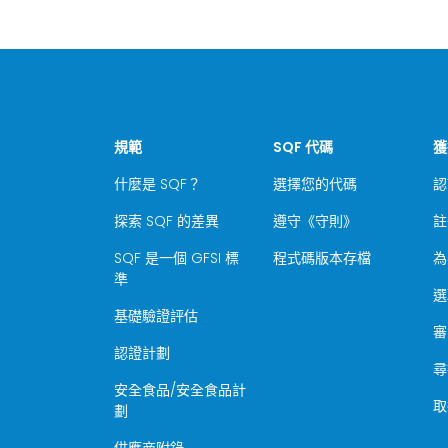
規範
SQF 代碼
獲
什麼是 SQF？
選擇您的代碼
認
探索 SQF 的差異
遵守《守則》
註
SQF 是一個 GFSI 標
程式碼版本存檔
為
準
選
基礎驗證評估
審
認證計劃
尋
安全食品/安全食品計
取
劃