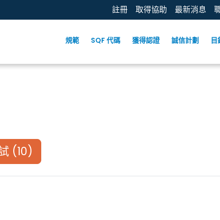
註冊
取得協助
最新消息
規範
SQF 代碼
獲得認證
誠信計劃
目
自我節奏和考試 (10)