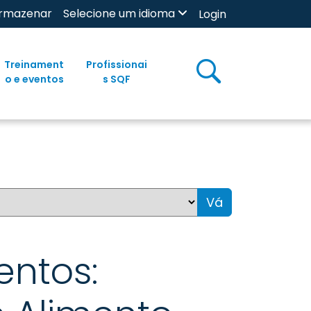
rmazenar
Selecione um idioma
Login
Treinament
Profissionai
o e eventos
s SQF
Vá
entos: