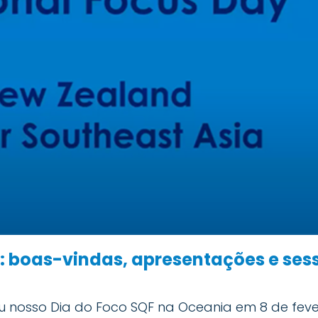
: boas-vindas, apresentações e se
u nosso Dia do Foco SQF na Oceania em 8 de fever