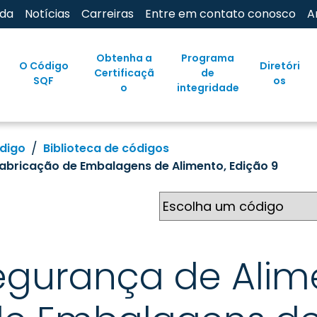
uda
Notícias
Carreiras
Entre em contato conosco
A
Obtenha a
Programa
O Código
Diretóri
Certificaçã
de
SQF
os
o
integridade
ódigo
Biblioteca de códigos
abricação de Embalagens de Alimento, Edição 9
egurança de Alim