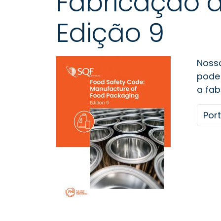
Fabricação 
Edição 9
Noss
pode 
a fab