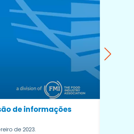
ssão de informações
Criand
eiro de 2023.
Neste víd